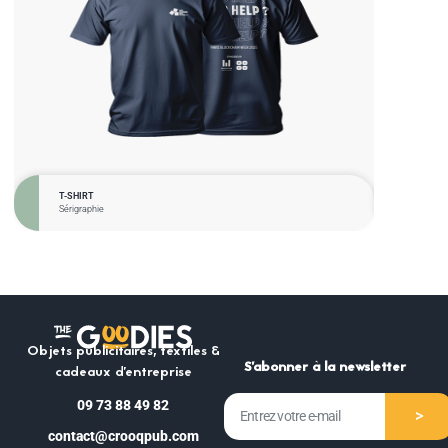
T-SHIRT
BADGE
Sérigraphie
Impres
Objets publicitaires, textiles &
S’abonner à la newsletter
cadeaux d’entreprise
09 73 88 49 82
>
contact@crooqpub.com